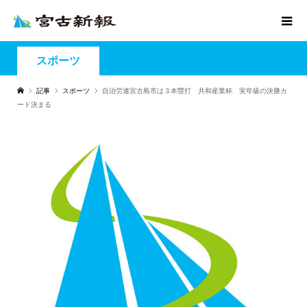
スポーツ
記事
スポーツ
自治労連宮古島市は３本塁打 共和産業杯 実年級の決勝カ
ード決まる