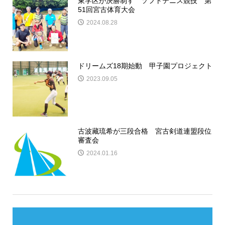
東学区が決勝制す ソフトテニス競技 第
51回宮古体育大会
2024.08.28
ドリームズ18期始動 甲子園プロジェクト
2023.09.05
古波藏琉希が三段合格 宮古剣道連盟段位
審査会
2024.01.16