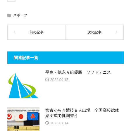
スポーツ
関連記事一覧
平良・徳永Ａ組優勝 ソフトテニス
2022.09.15
宮古から４競技９人出場 全国高校総体
結団式で健闘誓う
2023.07.14