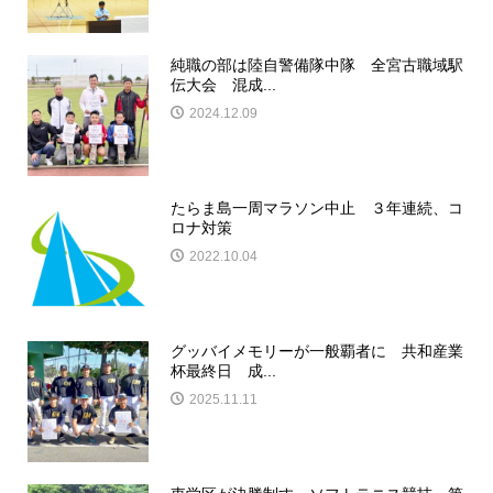
純職の部は陸自警備隊中隊 全宮古職域駅
伝大会 混成...
2024.12.09
たらま島一周マラソン中止 ３年連続、コ
ロナ対策
2022.10.04
グッバイメモリーが一般覇者に 共和産業
杯最終日 成...
2025.11.11