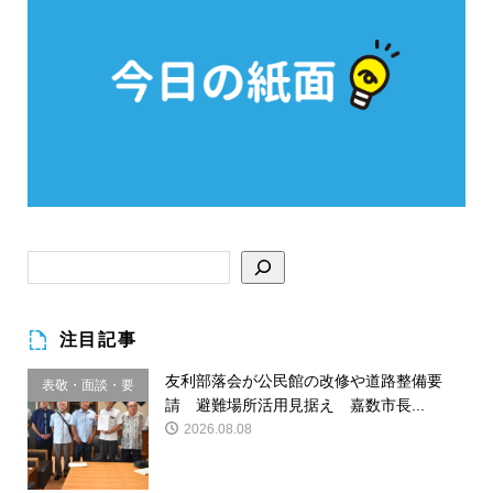
注目記事
友利部落会が公民館の改修や道路整備要
表敬・面談・要
請 避難場所活用見据え 嘉数市長...
請
2026.08.08