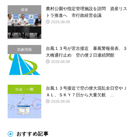
農村公園や指定管理施設を諮問 資産リス
発表
トラ推進へ 市行政経営会議
2026.08.08
台風１３号が宮古接近 暴風警報発表、３
気象情報
大橋通行止め 空の便２日連続閉館
2026.08.08
台風１３号接近で空の便大混乱全日空やＪ
社会・一般
ＡＬ、ＳＫＹ７日から大量欠航 ...
2026.08.06
おすすめ記事