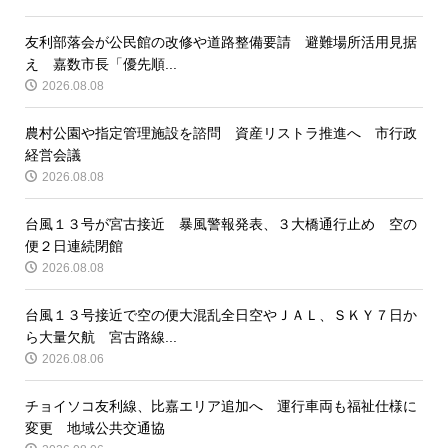
友利部落会が公民館の改修や道路整備要請 避難場所活用見据
え 嘉数市長「優先順...
2026.08.08
農村公園や指定管理施設を諮問 資産リストラ推進へ 市行政
経営会議
2026.08.08
台風１３号が宮古接近 暴風警報発表、３大橋通行止め 空の
便２日連続閉館
2026.08.08
台風１３号接近で空の便大混乱全日空やＪＡＬ、ＳＫＹ７日か
ら大量欠航 宮古路線...
2026.08.06
チョイソコ友利線、比嘉エリア追加へ 運行車両も福祉仕様に
変更 地域公共交通協