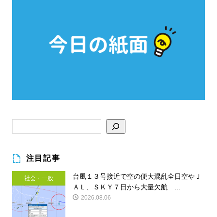
注目記事
台風１３号接近で空の便大混乱全日空やＪ
社会・一般
ＡＬ、ＳＫＹ７日から大量欠航 ...
2026.08.06