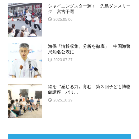
シャイニングスター輝く 先島ダンスリー
グ 宮古予選...
2025.05.06
海保「情報収集、分析を徹底」 中国海警
局船名公表に
2023.07.27
絵を〝感じる力〟育む 第３回子ども博物
館講座 パリ...
2025.10.29