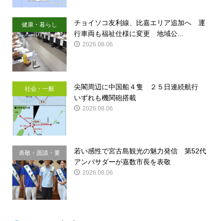
チョイソコ友利線、比嘉エリア追加へ 運
健康・暮らし
行車両も福祉仕様に変更 地域公...
2026.08.06
尖閣周辺に中国船４隻 ２５日連続航行
社会・一般
いずれも機関砲搭載
2026.08.06
若い感性で宮古島観光の魅力発信 第52代
表敬・面談・要
アンバサダーが嘉数市長を表敬
請
2026.08.06