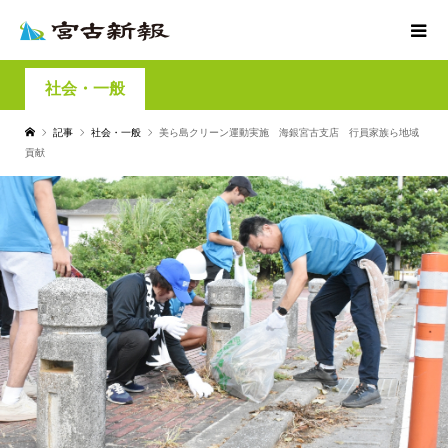
社会・一般
記事
社会・一般
美ら島クリーン運動実施 海銀宮古支店 行員家族ら地域
貢献