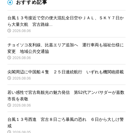
おすすめ記事
台風１３号接近で空の便大混乱全日空やＪＡＬ、ＳＫＹ７日か
ら大量欠航 宮古路線...
2026.08.06
チョイソコ友利線、比嘉エリア追加へ 運行車両も福祉仕様に
変更 地域公共交通協
2026.08.06
尖閣周辺に中国船４隻 ２５日連続航行 いずれも機関砲搭載
2026.08.06
若い感性で宮古島観光の魅力発信 第52代アンバサダーが嘉数
市長を表敬
2026.08.06
台風１３号西進 宮古８日ごろ暴風の恐れ ６日から大しけ警
戒
2026.08.05