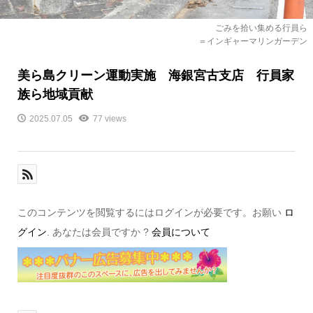
ごみを拾い集める行員ら
＝インギャーマリンガーデン
美ら島クリーン運動実施 海銀宮古支店 行員家
族ら地域貢献
2025.07.05
77 views
このコンテンツを閲覧するにはログインが必要です。お願い
ロ
グイン
. あなたは会員ですか ?
会員について