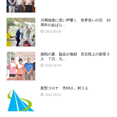
川満漁港に笑い声響く 世界笑いの日 10
周年のあぱら...
2025.05.06
挑戦の夏、協会が激励 宮古陸上の新星３
人 ７日、九...
2025.08.06
新型コロナ 市69人、村２人
2022.09.02