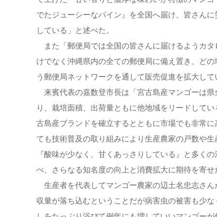
でたジューシーなパイン』を全国へ届け、皆さんに
している」と述べた。
また「郵便局では全国の皆さんに届けるようカタ
けでなく沖縄県内の全ての郵便局に備え置き、どの
う郵便局ネットワークを通して販売促進を拡大して
来賓代表の嘉数登市長は「宮古島産マンゴーは県
り、栽培面積、出荷量ともに他地域をリードしてい
古島産ブランドを確立するとともに市場でも非常に
ても技術普及の取り組みにより生産農家の戸数や生
『酸味が少なく、甘くあっさりしている』と多くの
べ、さらなる知名度の向上と消費拡大に期待を寄せ
生産者を代表してマンゴー農家の辺土名忠志さん
収量が落ち込むということだが病害虫の被害も少な
しをたっぷり浴びて例年にも増していいマンゴーが