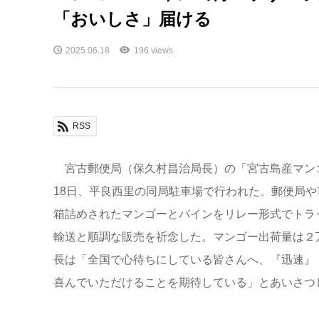
「おいしさ」届ける
2025.06.18
196 views
RSS
宮古郵便局（保久村昌治局長）の「宮古島産マン
18日、平良西里の同局駐車場で行われた。郵便局
箱詰めされたマンゴーとパインをリレー形式でトラ
輸送と順調な販売を祈念した。マンゴー出荷量は２万
長は「全国で心待ちにしている皆さんへ、『迅速』
喜んでいただけることを期待している」とあいさつ