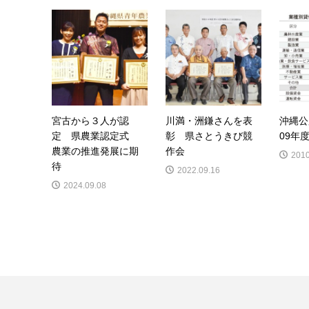
宮古から３人が認
川満・洲鎌さんを表
沖縄公
定 県農業認定式
彰 県さとうきび競
09年
農業の推進発展に期
作会
2010
待
2022.09.16
2024.09.08