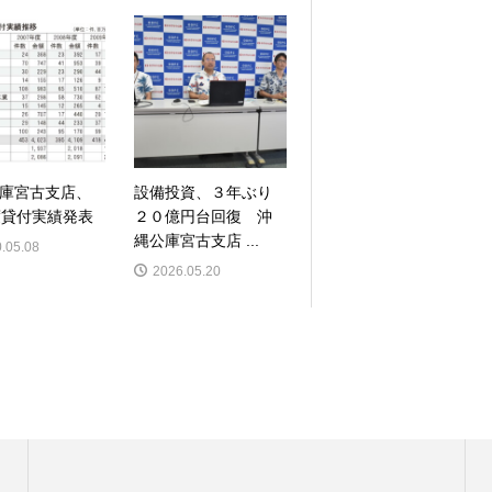
庫宮古支店、
設備投資、３年ぶり
度貸付実績発表
２０億円台回復 沖
縄公庫宮古支店 ...
.05.08
2026.05.20