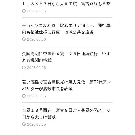
Ｌ、ＳＫＹ７日から大量欠航 宮古路線も直撃
2026.08.06
チョイソコ友利線、比嘉エリア追加へ 運行車
両も福祉仕様に変更 地域公共交通協
2026.08.06
尖閣周辺に中国船４隻 ２５日連続航行 いず
れも機関砲搭載
2026.08.06
若い感性で宮古島観光の魅力発信 第52代アン
バサダーが嘉数市長を表敬
2026.08.06
台風１３号西進 宮古８日ごろ暴風の恐れ ６
日から大しけ警戒
2026.08.05