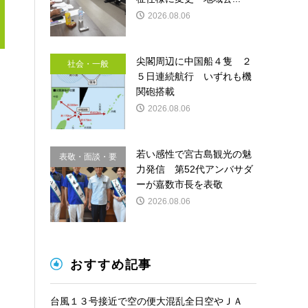
2026.08.06
尖閣周辺に中国船４隻 ２
社会・一般
５日連続航行 いずれも機
関砲搭載
2026.08.06
若い感性で宮古島観光の魅
表敬・面談・要
力発信 第52代アンバサダ
請
ーが嘉数市長を表敬
2026.08.06
おすすめ記事
台風１３号接近で空の便大混乱全日空やＪＡ