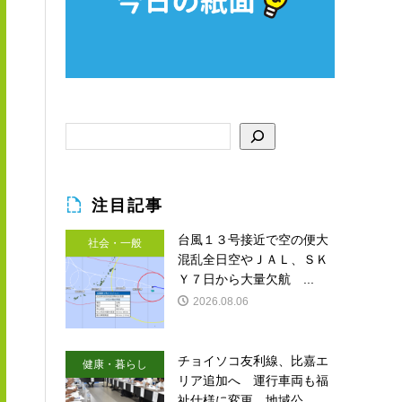
注目記事
台風１３号接近で空の便大
社会・一般
混乱全日空やＪＡＬ、ＳＫ
Ｙ７日から大量欠航 ...
2026.08.06
チョイソコ友利線、比嘉エ
健康・暮らし
リア追加へ 運行車両も福
祉仕様に変更 地域公...