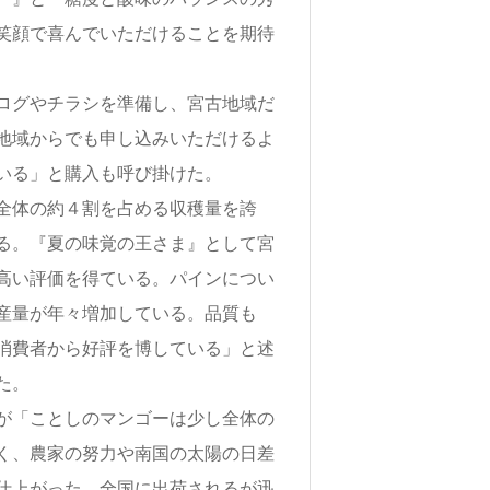
笑顔で喜んでいただけることを期待
ログやチラシを準備し、宮古地域だ
地域からでも申し込みいただけるよ
いる」と購入も呼び掛けた。
全体の約４割を占める収穫量を誇
る。『夏の味覚の王さま』として宮
高い評価を得ている。パインについ
産量が年々増加している。品質も
消費者から好評を博している」と述
た。
が「ことしのマンゴーは少し全体の
く、農家の努力や南国の太陽の日差
仕上がった。全国に出荷されるが迅