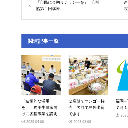
「市民に金融リテラシーを」 市社
連
協第１回講座
院
関連記事一覧
「積極的な活用
２店舗でマンゴー特
福岡
を」 肉用牛農家向
売 欠航で島外出荷
７月１
けに各種事業を説明
できず
2023
2025.04.08
2023.08.06