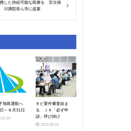
携した持続可能な医療を 宮古病
 川満院長ら市に提案
─下地島運航へ
キビ要件審査始ま
日～８月31日
る ＪＡ「必ず申
請」呼び掛け
.01.20
2022.08.23