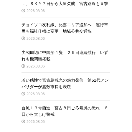
Ｌ、ＳＫＹ７日から大量欠航 宮古路線も直撃
2026.08.06
チョイソコ友利線、比嘉エリア追加へ 運行車
両も福祉仕様に変更 地域公共交通協
2026.08.06
尖閣周辺に中国船４隻 ２５日連続航行 いず
れも機関砲搭載
2026.08.06
若い感性で宮古島観光の魅力発信 第52代アン
バサダーが嘉数市長を表敬
2026.08.06
台風１３号西進 宮古８日ごろ暴風の恐れ ６
日から大しけ警戒
2026.08.05