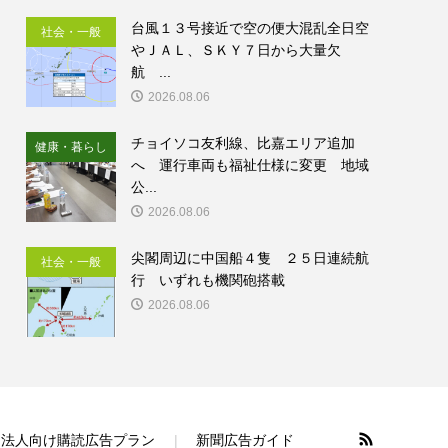
台風１３号接近で空の便大混乱全日空
社会・一般
やＪＡＬ、ＳＫＹ７日から大量欠
航 ...
2026.08.06
チョイソコ友利線、比嘉エリア追加
健康・暮らし
へ 運行車両も福祉仕様に変更 地域
公...
2026.08.06
尖閣周辺に中国船４隻 ２５日連続航
社会・一般
行 いずれも機関砲搭載
2026.08.06
法人向け購読広告プラン
新聞広告ガイド