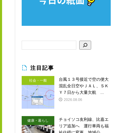
注目記事
台風１３号接近で空の便大
社会・一般
混乱全日空やＪＡＬ、ＳＫ
Ｙ７日から大量欠航 ...
2026.08.06
チョイソコ友利線、比嘉エ
健康・暮らし
リア追加へ 運行車両も福
祉仕様に変更 地域公...