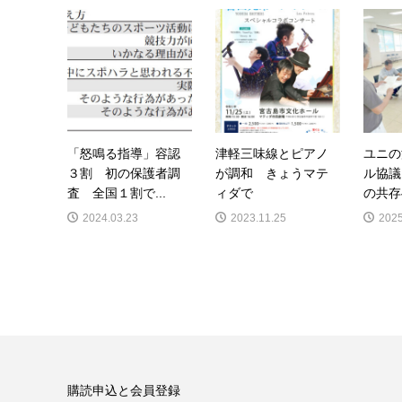
「怒鳴る指導」容認
津軽三味線とピアノ
ユニの
３割 初の保護者調
が調和 きょうマテ
ル協議
査 全国１割で...
ィダで
の共存
2024.03.23
2023.11.25
2025
購読申込と会員登録