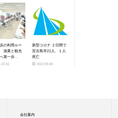
浜の利用ルー
新型コロナ ２日間で
 漁業と観光
宮古島市21人、１人
へ第一歩...
死亡
.10.02
2022.09.06
会社案内