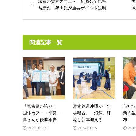
議員の質問力向上へ 研修会で気持
実
ち新た 篠田氏が重要ポイント説明
域
関連記事一覧
「宮古島の誇り」
宮古剣道連盟が「年
市社協
国体カヌー 平良一
越稽古」 鍛錬、汗
新入生
喜さんが優勝報告
流し新年迎える
布
2023.10.25
2024.01.05
2010