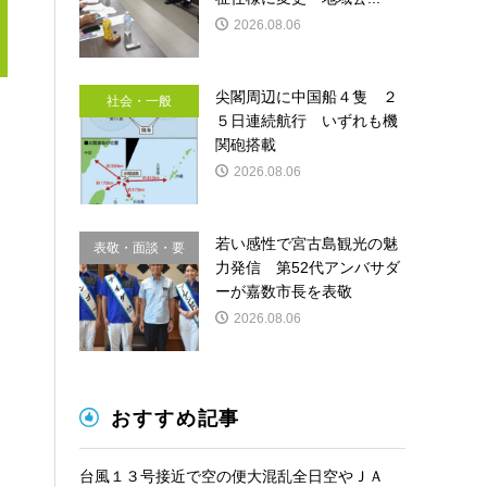
2026.08.06
尖閣周辺に中国船４隻 ２
社会・一般
５日連続航行 いずれも機
関砲搭載
2026.08.06
若い感性で宮古島観光の魅
表敬・面談・要
力発信 第52代アンバサダ
請
ーが嘉数市長を表敬
2026.08.06
おすすめ記事
台風１３号接近で空の便大混乱全日空やＪＡ