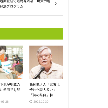
地調査経て最終発表会 琉大の地
解決プログラム
下地が地域の
高良勉さん「宮古は
に学用品を配
優れた詩人多い」
「詩の祭典」特...
.05.28
2022.10.30