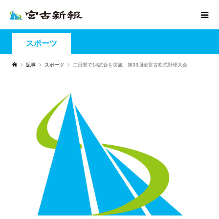
スポーツ
記事
スポーツ
二日間で14試合を実施 第33回全宮古軟式野球大会