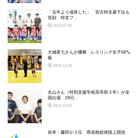
「去年より成長した」 宮古特支最下位も
笑顔 特支フ...
2023.07.05
大城星七さんが優勝 レスリング女子58㌔
級
2025.12.26
丸山さん（特別支援学校高等部３年）が全
国出場 29日...
2022.10.02
岩本・藤田が２位 県高校総体陸上競技