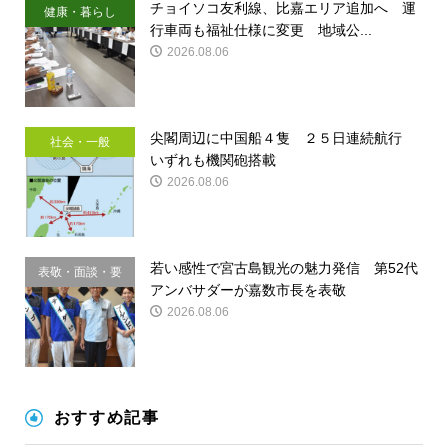
チョイソコ友利線、比嘉エリア追加へ 運
健康・暮らし
行車両も福祉仕様に変更 地域公...
2026.08.06
尖閣周辺に中国船４隻 ２５日連続航行
社会・一般
いずれも機関砲搭載
2026.08.06
若い感性で宮古島観光の魅力発信 第52代
表敬・面談・要
アンバサダーが嘉数市長を表敬
請
2026.08.06
おすすめ記事