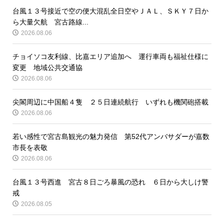
台風１３号接近で空の便大混乱全日空やＪＡＬ、ＳＫＹ７日か
ら大量欠航 宮古路線...
2026.08.06
チョイソコ友利線、比嘉エリア追加へ 運行車両も福祉仕様に
変更 地域公共交通協
2026.08.06
尖閣周辺に中国船４隻 ２５日連続航行 いずれも機関砲搭載
2026.08.06
若い感性で宮古島観光の魅力発信 第52代アンバサダーが嘉数
市長を表敬
2026.08.06
台風１３号西進 宮古８日ごろ暴風の恐れ ６日から大しけ警
戒
2026.08.05