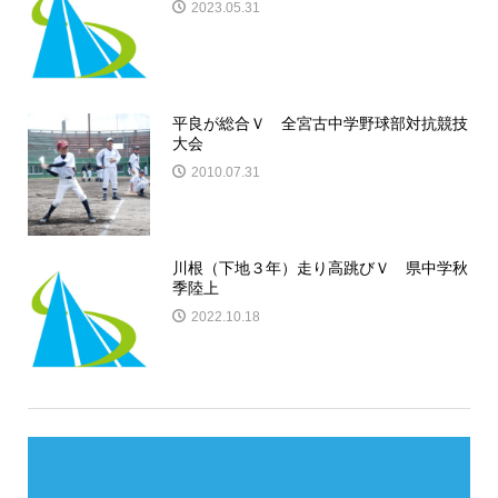
2023.05.31
平良が総合Ｖ 全宮古中学野球部対抗競技
大会
2010.07.31
川根（下地３年）走り高跳びＶ 県中学秋
季陸上
2022.10.18