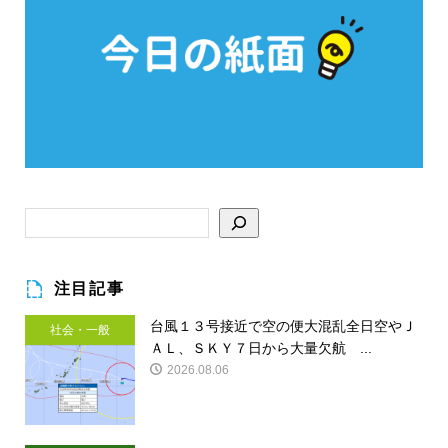
注目記事
台風１３号接近で空の便大混乱全日空やＪ
社会・一般
ＡＬ、ＳＫＹ７日から大量欠航 ...
2026.08.06