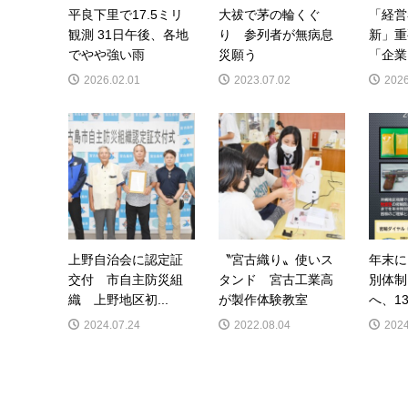
平良下里で17.5ミリ
大祓で茅の輪くぐ
「経営
観測 31日午後、各地
り 参列者が無病息
新」
でやや強い雨
災願う
「企業
2026.02.01
2023.07.02
2026
上野自治会に認定証
〝宮古織り〟使いス
年末に
交付 市自主防災組
タンド 宮古工業高
別体制
織 上野地区初...
が製作体験教室
へ、13
2024.07.24
2022.08.04
2024