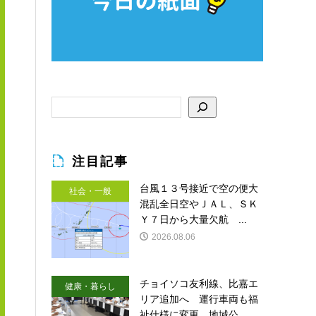
注目記事
台風１３号接近で空の便大
社会・一般
混乱全日空やＪＡＬ、ＳＫ
Ｙ７日から大量欠航 ...
2026.08.06
チョイソコ友利線、比嘉エ
健康・暮らし
リア追加へ 運行車両も福
祉仕様に変更 地域公...