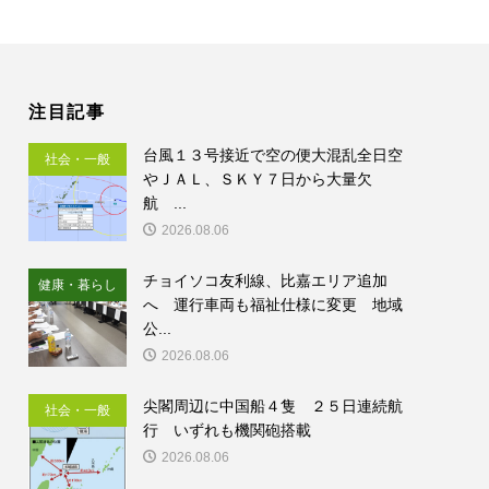
注目記事
台風１３号接近で空の便大混乱全日空
社会・一般
やＪＡＬ、ＳＫＹ７日から大量欠
航 ...
2026.08.06
チョイソコ友利線、比嘉エリア追加
健康・暮らし
へ 運行車両も福祉仕様に変更 地域
公...
2026.08.06
尖閣周辺に中国船４隻 ２５日連続航
社会・一般
行 いずれも機関砲搭載
2026.08.06