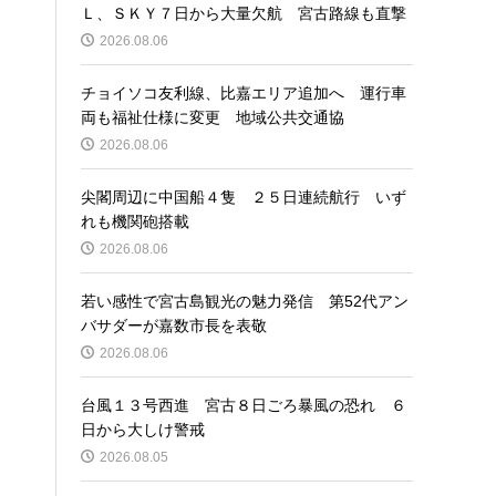
Ｌ、ＳＫＹ７日から大量欠航 宮古路線も直撃
2026.08.06
チョイソコ友利線、比嘉エリア追加へ 運行車
両も福祉仕様に変更 地域公共交通協
2026.08.06
尖閣周辺に中国船４隻 ２５日連続航行 いず
れも機関砲搭載
2026.08.06
若い感性で宮古島観光の魅力発信 第52代アン
バサダーが嘉数市長を表敬
2026.08.06
台風１３号西進 宮古８日ごろ暴風の恐れ ６
日から大しけ警戒
2026.08.05