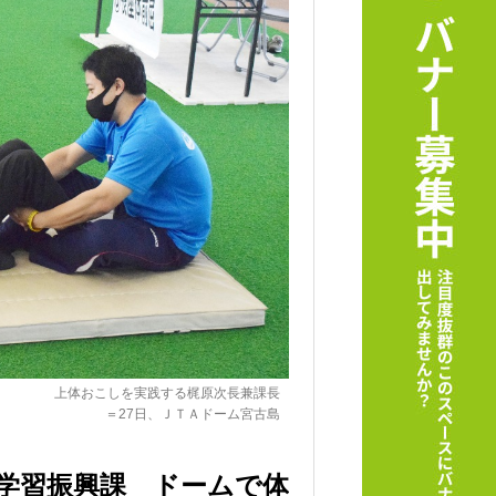
上体おこしを実践する梶原次長兼課長
＝27日、ＪＴＡドーム宮古島
学習振興課 ドームで体