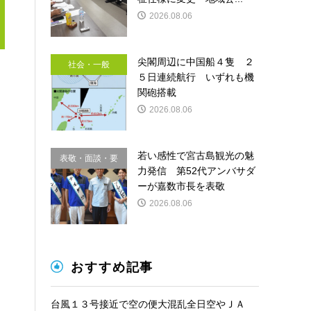
2026.08.06
尖閣周辺に中国船４隻 ２
社会・一般
５日連続航行 いずれも機
関砲搭載
2026.08.06
若い感性で宮古島観光の魅
表敬・面談・要
力発信 第52代アンバサダ
請
ーが嘉数市長を表敬
2026.08.06
おすすめ記事
台風１３号接近で空の便大混乱全日空やＪＡ