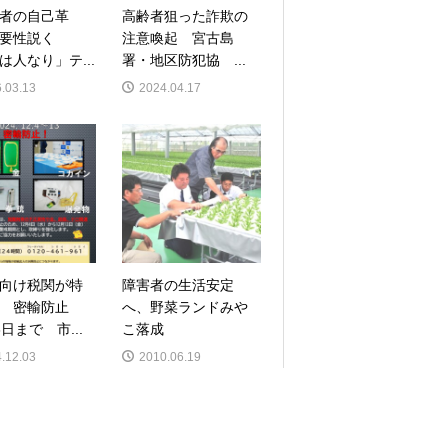
者の自己革
高齢者狙った詐欺の
重要性説く
注意喚起 宮古島
は人なり」テ...
署・地区防犯協 ...
.03.13
2024.04.17
向け税関が特
障害者の生活安定
 密輸防止
へ、野菜ランドみや
日まで 市...
こ落成
.12.03
2010.06.19