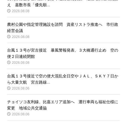
え 嘉数市長「優先順...
2026.08.08
農村公園や指定管理施設を諮問 資産リストラ推進へ 市行政
経営会議
2026.08.08
台風１３号が宮古接近 暴風警報発表、３大橋通行止め 空の
便２日連続閉館
2026.08.08
台風１３号接近で空の便大混乱全日空やＪＡＬ、ＳＫＹ７日か
ら大量欠航 宮古路線...
2026.08.06
チョイソコ友利線、比嘉エリア追加へ 運行車両も福祉仕様に
変更 地域公共交通協
2026.08.06