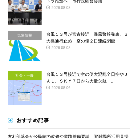
トラ推進へ 市行政経営会議
2026.08.08
台風１３号が宮古接近 暴風警報発表、３
気象情報
大橋通行止め 空の便２日連続閉館
2026.08.08
台風１３号接近で空の便大混乱全日空やＪ
社会・一般
ＡＬ、ＳＫＹ７日から大量欠航 ...
2026.08.06
おすすめ記事
友利部落会が公民館の改修や道路整備要請 避難場所活用見据